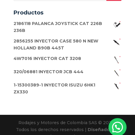
Productos
2186118 PALANCA JOYSTICK CAT 226B
236B
2856255 INYECTOR CASE 580 N NEW
HOLLAND B90B 445T
4W7016 INYECTOR CAT 3208
320/06881 INYECTOR JCB 444
1-15300389-1 INYECTOR ISUZU 6HK1
ZX330
Rodajes y Motores de Colombia SAS © 2025 |
Todos los derechos reservados |
Diseñado por