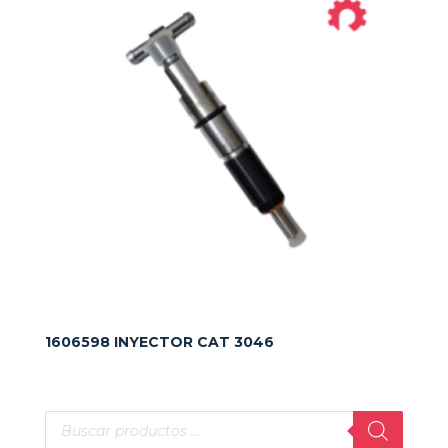
1606598 INYECTOR CAT 3046
Búsqueda
de
productos