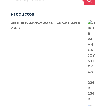
de
productos
Productos
2186118 PALANCA JOYSTICK CAT 226B
236B