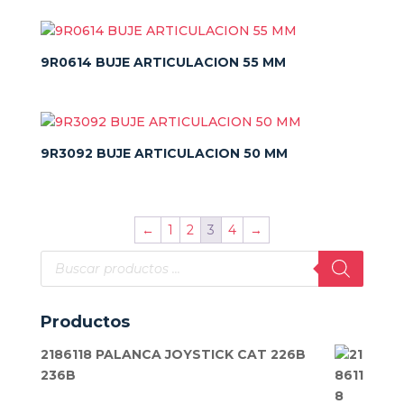
9R0614 BUJE ARTICULACION 55 MM
9R3092 BUJE ARTICULACION 50 MM
←
1
2
3
4
→
Búsqueda
de
productos
Productos
2186118 PALANCA JOYSTICK CAT 226B
236B