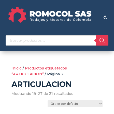
Búsqueda
de
productos
Inicio
/
Productos etiquetados
“ARTICULACION”
/ Página 3
ARTICULACION
Mostrando 19–27 de 31 resultados