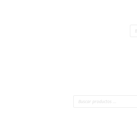
Bú
Inicio
Romocol
Productos
de
pro
Contacto
Búsqueda
de
productos