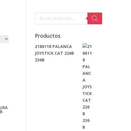
Búsqueda
de
productos
Productos
2186118 PALANCA
JOYSTICK CAT 226B
236B
DURA
0B