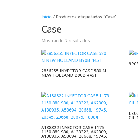
Inicio
/ Productos etiquetados “Case”
Case
Mostrando 7 resultados
9P0
2856255 INYECTOR CASE 580 N
NEW HOLLAND B90B 445T
LZ0
CIL
A138322 INYECTOR CASE 1175
1150 880 980, A138322, A62809,
A138935, A58694, 20668, 19745,