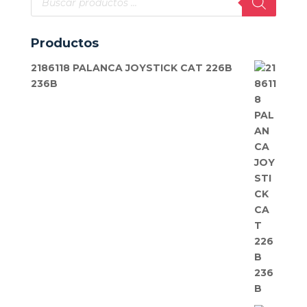
de
productos
Productos
2186118 PALANCA JOYSTICK CAT 226B
236B