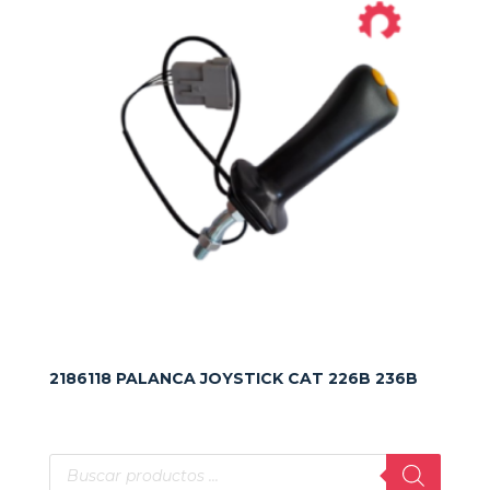
2186118 PALANCA JOYSTICK CAT 226B 236B
Búsqueda
de