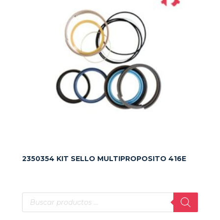
2350354 KIT SELLO MULTIPROPOSITO 416E
Búsqueda
de
productos