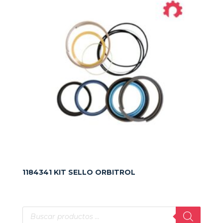
1184341 KIT SELLO ORBITROL
Búsqueda
de