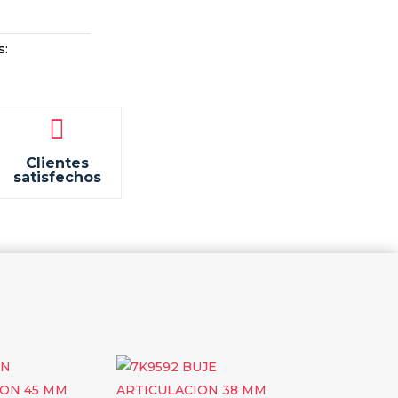
s:

Clientes
satisfechos