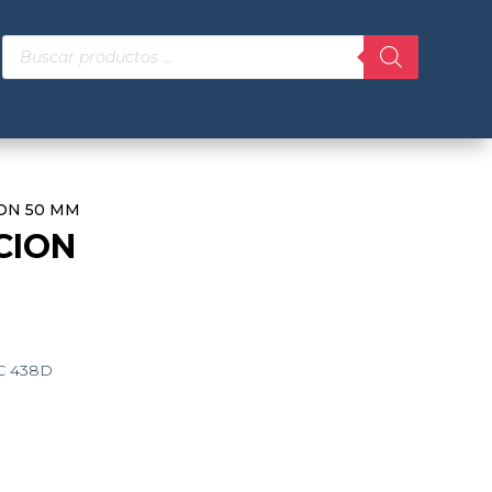
Búsqueda
de
productos
ION 50 MM
CION
C 438D