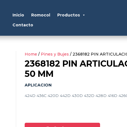
Inicio
Romocol
Productos
Contacto
Home
/
Pines y Bujes
/ 2368182 PIN ARTICULAC
2368182 PIN ARTICULA
50 MM
APLICACION
424D 436C 420D 442D 430D 432D 428D 416D 426