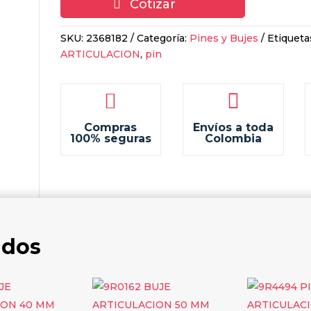
Cotizar
SKU:
2368182
Categoría:
Pines y Bujes
Etiqueta
ARTICULACION
,
pin


Compras
Envíos a toda
100% seguras
Colombia
ados