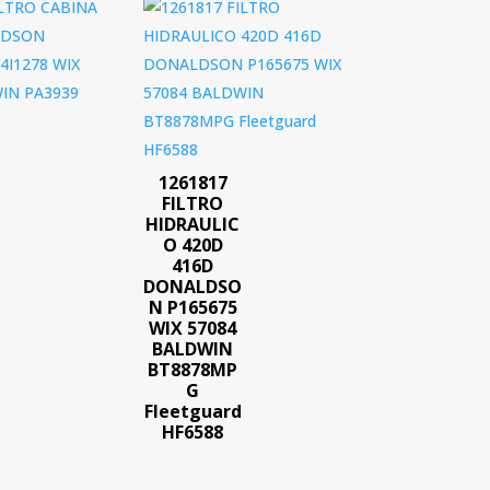
1261817
FILTRO
HIDRAULIC
O 420D
416D
DONALDSO
N P165675
WIX 57084
BALDWIN
BT8878MP
G
Fleetguard
HF6588