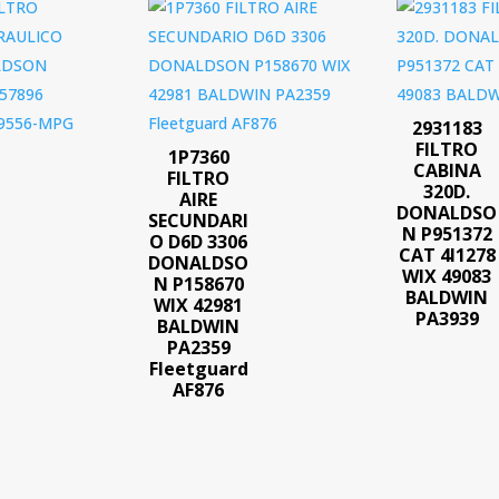
2931183
FILTRO
1P7360
CABINA
FILTRO
320D.
AIRE
DONALDSO
SECUNDARI
N P951372
O D6D 3306
CAT 4I1278
O
DONALDSO
WIX 49083
N P158670
BALDWIN
WIX 42981
PA3939
BALDWIN
PA2359
Fleetguard
AF876