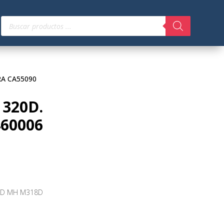
Búsqueda
de
productos
RA CA55090
 320D.
60006
2D MH M318D