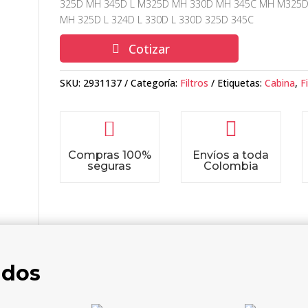
325D MH 345D L M325D MH 330D MH 345C MH M325D 
MH 325D L 324D L 330D L 330D 325D 345C
Cotizar
SKU:
2931137
Categoría:
Filtros
Etiquetas:
Cabina
,
Fi


Compras 100%
Envíos a toda
seguras
Colombia
ados