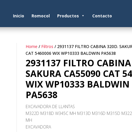
Inicio
Romocol
Productos
Contacto
Home
/
Filtros
/ 2931137 FILTRO CABINA 320D. SAKU
CAT 5460006 WIX WP10333 BALDWIN PA5638
2931137 FILTRO CABINA
SAKURA CA55090 CAT 54
WIX WP10333 BALDWIN
PA5638
EXCAVADORA DE LLANTAS
M322D M318D W345C MH M313D M316D M315D M32
MH
EXCAVADORA