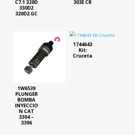
C7.1 320D
303E CR
330D2
320D2 GC
1744643
Kit:
Cruceta
1W6539
PLUNGER
BOMBA
INYECCIO
N CAT
3304 –
3306