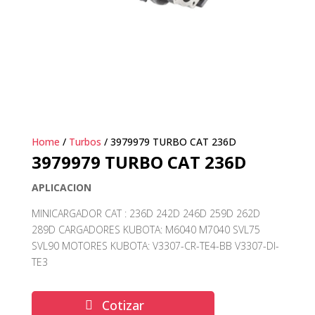
Home
/
Turbos
/ 3979979 TURBO CAT 236D
3979979 TURBO CAT 236D
APLICACION
MINICARGADOR CAT : 236D 242D 246D 259D 262D
289D CARGADORES KUBOTA: M6040 M7040 SVL75
SVL90 MOTORES KUBOTA: V3307-CR-TE4-BB V3307-DI-
TE3
Cotizar