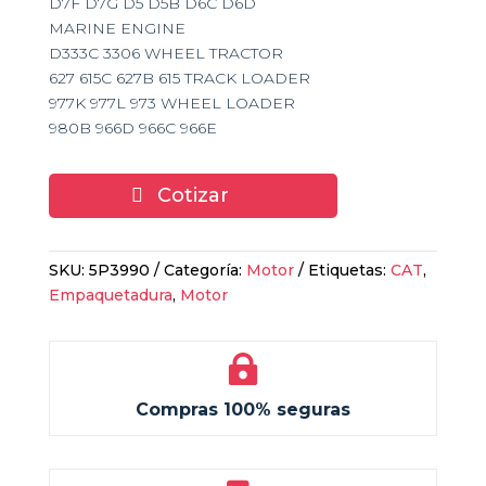
D7F D7G D5 D5B D6C D6D
MARINE ENGINE
D333C 3306 WHEEL TRACTOR
627 615C 627B 615 TRACK LOADER
977K 977L 973 WHEEL LOADER
980B 966D 966C 966E
Cotizar
SKU:
5P3990
Categoría:
Motor
Etiquetas:
CAT
,
Empaquetadura
,
Motor

Compras 100% seguras