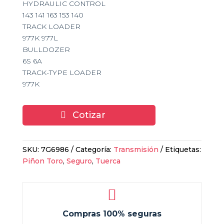
HYDRAULIC CONTROL
143 141 163 153 140
TRACK LOADER
977K 977L
BULLDOZER
6S 6A
TRACK-TYPE LOADER
977K
Cotizar
SKU:
7G6986
Categoría:
Transmisión
Etiquetas:
Piñon Toro
,
Seguro
,
Tuerca

Compras 100% seguras