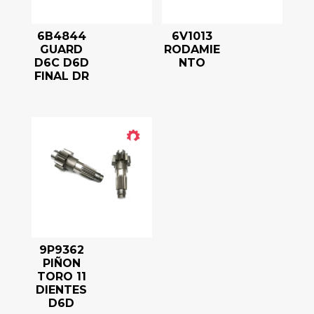
6B4844
6V1013
GUARD
RODAMIE
D6C D6D
NTO
FINAL DR
9P9362
PIÑON
TORO 11
DIENTES
D6D