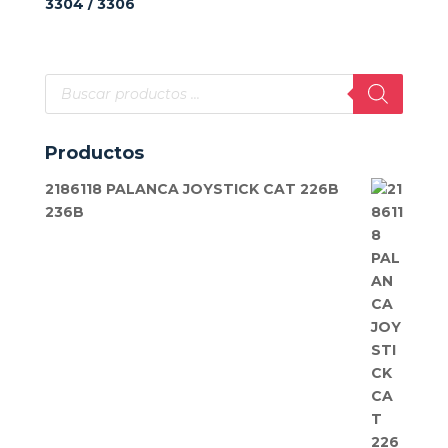
3304 / 3306
Búsqueda
de
productos
Productos
2186118 PALANCA JOYSTICK CAT 226B
236B