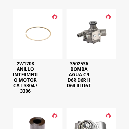
2W1708
3502536
ANILLO
BOMBA
INTERMEDI
AGUA C9
O MOTOR
D6R D6R II
CAT 3304 /
D6R III D6T
3306