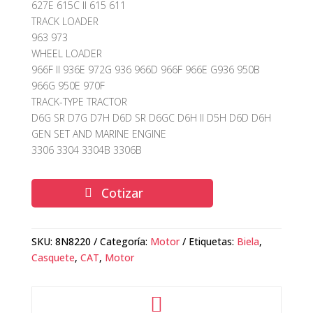
627E 615C II 615 611
TRACK LOADER
963 973
WHEEL LOADER
966F II 936E 972G 936 966D 966F 966E G936 950B
966G 950E 970F
TRACK-TYPE TRACTOR
D6G SR D7G D7H D6D SR D6GC D6H II D5H D6D D6H
GEN SET AND MARINE ENGINE
3306 3304 3304B 3306B
Cotizar
SKU:
8N8220
Categoría:
Motor
Etiquetas:
Biela
,
Casquete
,
CAT
,
Motor
