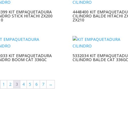
8399 KIT EMPAQUETADURA
4448400 KIT EMPAQUETADU
INDRO STICK HITACHI ZX200
CILINDRO BALDE HITACHI Z
10
ZX210
2033 KIT EMPAQUETADURA
5332034 KIT EMPAQUETADU
INDRO BOOM CAT 336GC
CILINDRO BALDE CAT 336G
1
2
3
4
5
6
7
→