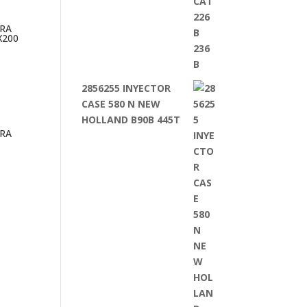
RA
X200
2856255 INYECTOR
CASE 580 N NEW
HOLLAND B90B 445T
RA
C