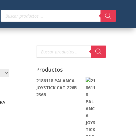
Búsqueda
de
productos
Búsqueda
de
productos
Productos
2186118 PALANCA
JOYSTICK CAT 226B
236B
RA