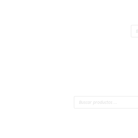
Bú
Inicio
Romocol
Productos
de
pro
Contacto
Búsqueda
de
productos