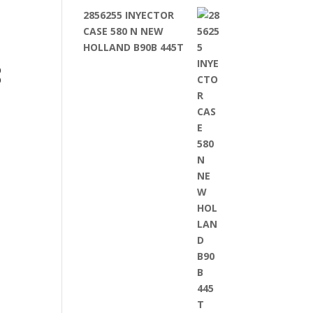
2856255 INYECTOR
CASE 580 N NEW
HOLLAND B90B 445T
O
O