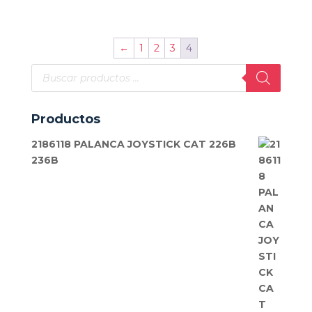
←
1
2
3
4
Búsqueda
de
productos
Productos
2186118 PALANCA JOYSTICK CAT 226B
236B